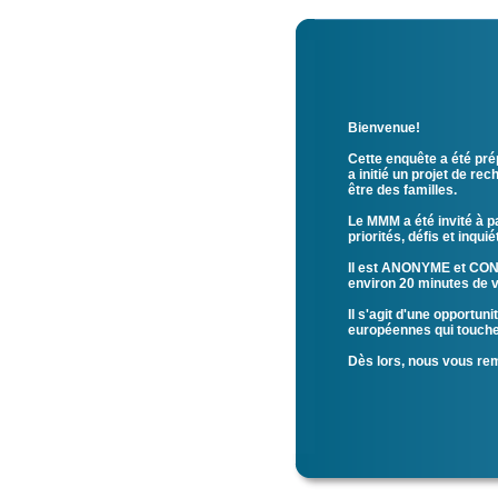
Bienvenue!
Cette enquête a été p
a initié un projet de r
être des familles
.
Le MMM a été invité à p
priorités, défis et inqu
Il est ANONYME et CONF
environ 20 minutes de
Il s'agit d'une opportun
européennes qui touchen
Dès lors, nous vous re